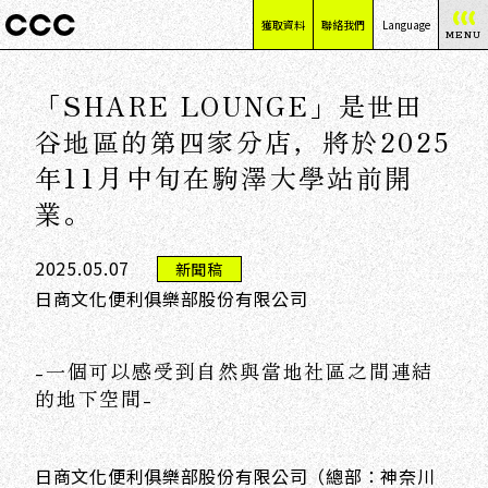
獲取資料
聯絡我們
Language
MENU
日本語
「SHARE LOUNGE」是世田
English
简体中文
谷地區的第四家分店，將於2025
繁體中文
年11月中旬在駒澤大學站前開
業。
2025.05.07
新聞稿
日商文化便利俱樂部股份有限公司
-一個可以感受到自然與當地社區之間連結
的地下空間-
日商文化便利俱樂部股份有限公司（總部：神奈川