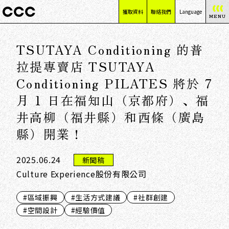
獲取資料
聯絡我們
Language
MENU
日本語
TSUTAYA Conditioning 的普
English
简体中文
拉提專賣店 TSUTAYA
繁體中文
Conditioning PILATES 將於 7
月 1 日在福知山（京都府）、福
井高柳（福井縣）和西條（廣島
縣）開業！
2025.06.24
新聞稿
Culture Experience股份有限公司
#區域振興
#生活方式建議
#社群創建
#空間設計
#經驗價值