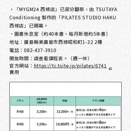
・「MYGM24 西條店」已部分翻新，由 TSUTAYA
Conditioning 製作的「PILATES STUDIO HAKU
西條店」已開幕。
・圖書休息室（約40本書，每月新增約5本書）
地址：廣島縣東廣島市西條昭和町1-32 2樓
電話：082-437-3910
開放時間：請查看課程表。（週一休）
官方網站：
https://tc.tsite.jp/pilates/6741
費用