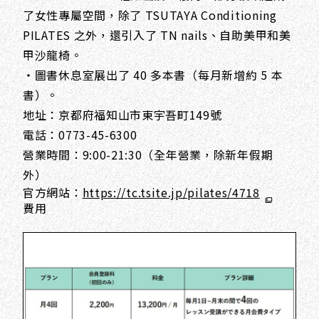
了女性專屬空間，除了 TSUTAYA Conditioning
PILATES 之外，還引入了 TN nails、自助美甲和美
甲沙龍椅。
・圖書休息室展出了 40 多本書（每月新增約 5 本
書）。
地址：京都府福知山市東宇吾町149號
電話：0773-45-6300
營業時間：9:00-21:30（全年營業，除新年假期
外）
官方網站：
https://tc.tsite.jp/pilates/4718
費用