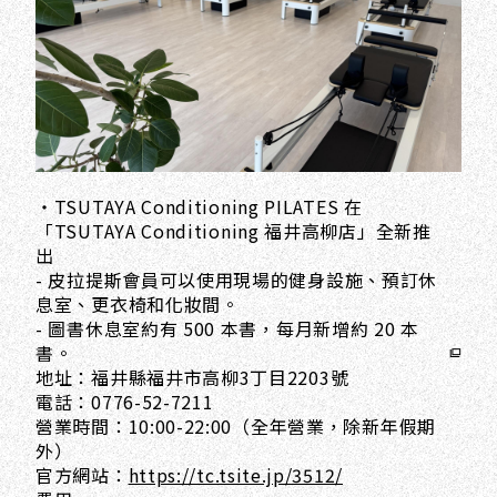
・TSUTAYA Conditioning PILATES 在
「TSUTAYA Conditioning 福井高柳店」全新推
出
- 皮拉提斯會員可以使用現場的健身設施、預訂休
息室、更衣椅和化妝間。
- 圖書休息室約有 500 本書，每月新增約 20 本
書。
地址：福井縣福井市高柳3丁目2203號
電話：0776-52-7211
營業時間：10:00-22:00（全年營業，除新年假期
外）
官方網站：
https://tc.tsite.jp/3512/