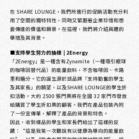
在 SHARE LOUNGE，我們所進行的促銷活動充分利
用了空間的獨特特性，同時又緊跟著企業珍惜和想
要傳達的價值和願景。在這裡，我們將介紹具體的
舉措及其背景。
■支持學生努力的抽樣 | 2Energy
「2Energy」是一種含有Zynamite（一種吸引眼球
的咖啡因替代品）的能量飲料，不含咖啡因、卡路
里和糖分。它的誕生源於該品牌「支持勤奮的學生
及其家長」的願望，以及SHARE LOUNGE的學生折
扣活動。大約 2500 張門票將在全國 32 家門市發放
給購買了學生折扣票的顧客。我們在產品包裝內附
了一份宣傳單，解釋了產品的背景和特色。
因此，收到樣品的學生和家長們給出了這樣的反
饋：“這是我第一次聽說有以健康為導向的能量飲